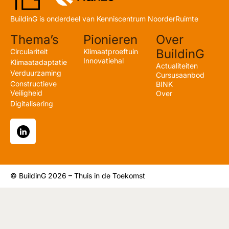
BuildinG is onderdeel van Kenniscentrum NoorderRuimte
Thema’s
Pionieren
Over
BuildinG
Circulariteit
Klimaatproeftuin
Innovatiehal
Klimaatadaptatie
Actualiteiten
Verduurzaming
Cursusaanbod
Constructieve
BINK
Veiligheid
Over
Digitalisering
© BuildinG 2026 – Thuis in de Toekomst