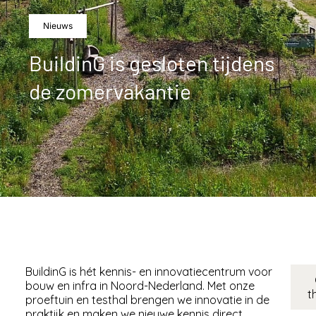
Nieuws
BuildinG is gesloten tijdens
de zomervakantie
BuildinG is hét kennis- en innovatiecentrum voor
bouw en infra in Noord-Nederland. Met onze
t
proeftuin en testhal brengen we innovatie in de
praktijk en maken we nieuwe kennis direct