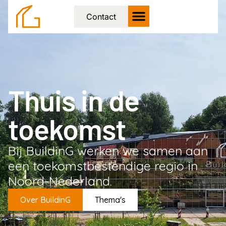
Contact
Thuis in de
toekomst
Bij BuildinG werken we samen aan
een toekomstbestendige regio in
Noord-Nederland.
Over BuildinG
Thema's