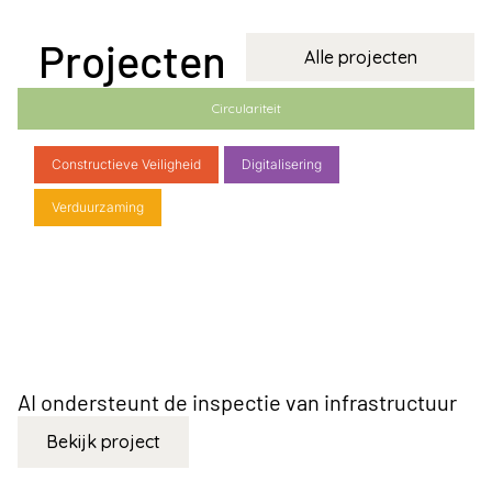
Projecten
Alle projecten
Circulariteit
Constructieve Veiligheid
Digitalisering
Verduurzaming
AI ondersteunt de inspectie van infrastructuur
H
l
Bekijk project