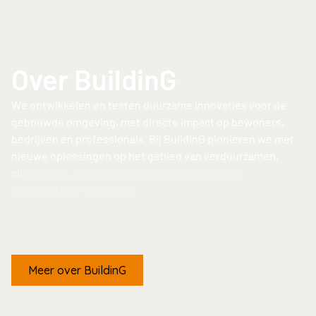
Over BuildinG
W
e
o
n
t
w
i
k
k
e
l
e
n
e
n
t
e
s
t
e
n
d
u
u
r
z
a
m
e
i
n
n
o
v
a
t
i
e
s
v
o
o
r
d
e
g
e
b
o
u
w
d
e
o
m
g
e
v
i
n
g
,
m
e
t
d
i
r
e
c
t
e
i
m
p
a
c
t
o
p
b
e
w
o
n
e
r
s
,
b
e
d
r
i
j
v
e
n
e
n
p
r
o
f
e
s
s
i
o
n
a
l
s
.
B
i
j
B
u
i
l
d
i
n
G
p
i
o
n
i
e
r
e
n
w
e
m
e
t
n
i
e
u
w
e
o
p
l
o
s
s
i
n
g
e
n
o
p
h
e
t
g
e
b
i
e
d
v
a
n
v
e
r
d
u
u
r
z
a
m
e
n
,
c
i
r
c
u
l
a
r
i
t
e
i
t
,
k
l
i
m
a
a
t
a
d
a
p
t
a
t
i
e
,
d
i
g
i
t
a
l
i
s
e
r
i
n
g
e
n
c
o
n
s
t
r
u
c
t
i
e
v
e
v
e
i
l
i
g
h
e
i
d
.
Meer over BuildinG