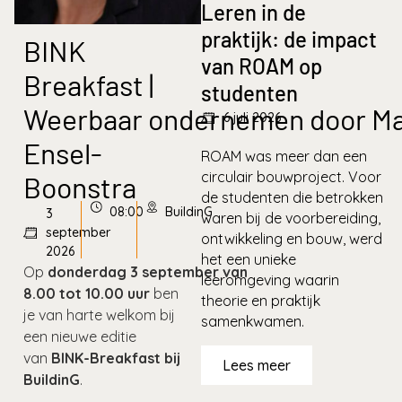
Leren in de
praktijk: de impact
BINK
van ROAM op
Breakfast |
studenten
Weerbaar ondernemen door Ma
6 juli 2026
Ensel-
ROAM was meer dan een
circulair bouwproject. Voor
Boonstra
de studenten die betrokken
08:00
BuildinG
3
waren bij de voorbereiding,
september
ontwikkeling en bouw, werd
2026
het een unieke
Op
donderdag 3 september van
leeromgeving waarin
8.00 tot 10.00 uur
ben
theorie en praktijk
je van harte welkom bij
samenkwamen.
een nieuwe editie
van
BINK-Breakfast bij
Lees meer
BuildinG
.