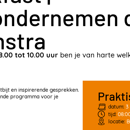
ondernemen d
nstra
.00 tot 10.00 uur
ben je van harte welk
tbijt en inspirerende gesprekken.
Prakti
gende programma voor je
datum:
3 
tijd:
08:0
locatie:
B