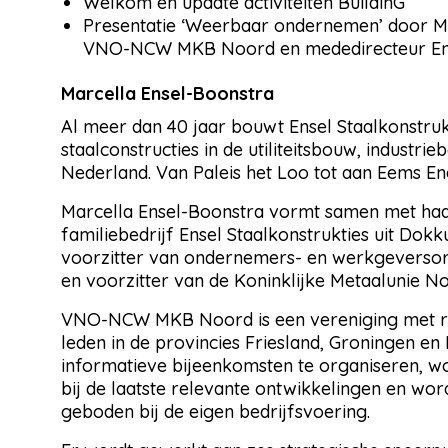
Welkom en update activiteiten BuildinG
Presentatie ‘Weerbaar ondernemen’ door Ma
VNO-NCW MKB Noord en mededirecteur Ense
Marcella Ensel-Boonstra
Al meer dan 40 jaar bouwt Ensel Staalkonstru
staalconstructies in de utiliteitsbouw, industr
Nederland. Van Paleis het Loo tot aan Eems E
Marcella Ensel-Boonstra vormt samen met haar
familiebedrijf Ensel Staalkonstrukties uit Dokk
voorzitter van ondernemers- en werkgevers
en voorzitter van de Koninklijke Metaalunie N
VNO-NCW MKB Noord is een vereniging met 
leden in de provincies Friesland, Groningen e
informatieve bijeenkomsten te organiseren, w
bij de laatste relevante ontwikkelingen en w
geboden bij de eigen bedrijfsvoering.