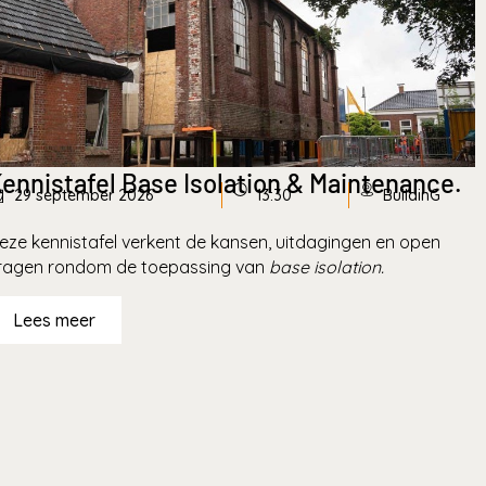
ennistafel Base Isolation & Maintenance.
29 september 2026
13:30
BuildinG
eze kennistafel verkent de kansen, uitdagingen en open
ragen rondom de toepassing van
base isolation.
Lees meer