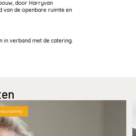
rbouw, door Harryvan
d van de openbare ruimte en
n in verband met de catering.
ten
rduurzaming