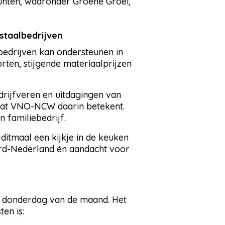
unten, waaronder Groene Groei,
 staalbedrijven
drijven kan ondersteunen in
rten, stijgende materiaalprijzen
drijfveren en uitdagingen van
wat VNO-NCW daarin betekent.
 familiebedrijf.
itmaal een kijkje in de keuken
ord-Nederland én aandacht voor
te donderdag van de maand. Het
en is: