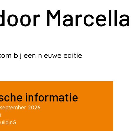
oor Marcella
om bij een nieuwe editie
sche informatie
september 2026
0
uildinG