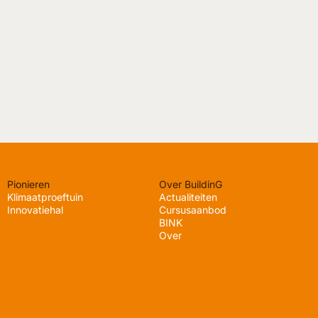
Pionieren
Over BuildinG
Klimaatproeftuin
Actualiteiten
Innovatiehal
Cursusaanbod
BINK
Over