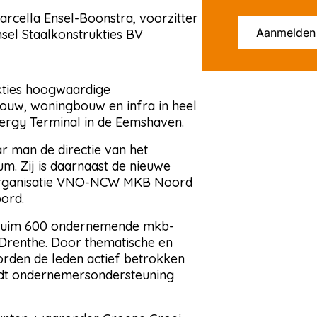
rcella Ensel-Boonstra, voorzitter
Aanmelden
l Staalkonstrukties BV
kties hoogwaardige
iebouw, woningbouw en infra in heel
nergy Terminal in de Eemshaven.
 man de directie van het
um. Zij is daarnaast de nieuwe
organisatie VNO-NCW MKB Noord
oord.
ruim 600 ondernemende mkb-
n Drenthe. Door thematische en
orden de leden actief betrokken
ordt ondernemersondersteuning