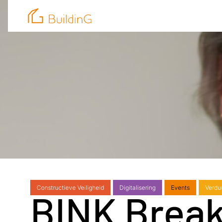
Constructieve Veiligheid
Digitalisering
Events
Verdu
BINK Breakf