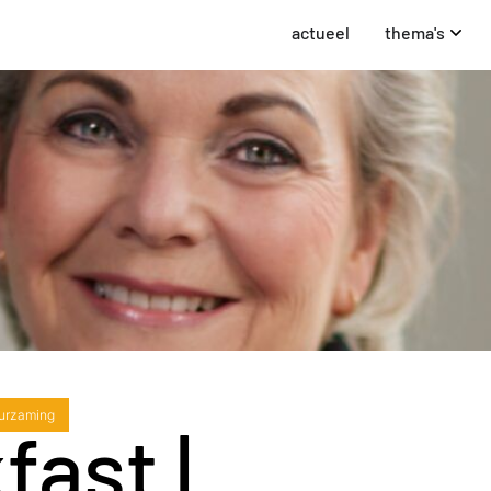
actueel
thema's
urzaming
ast |