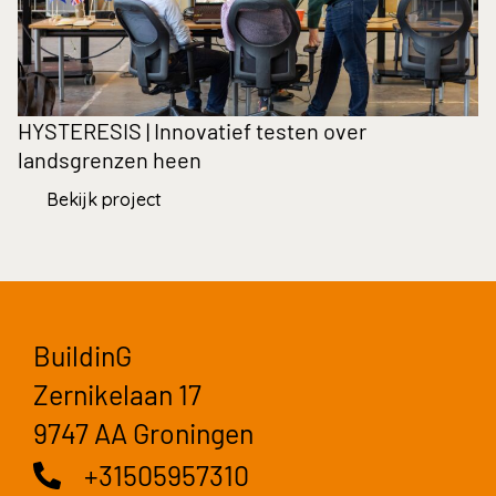
HYSTERESIS | Innovatief testen over
K
landsgrenzen heen
p
Bekijk project
BuildinG
Zernikelaan 17
9747 AA Groningen
+31505957310