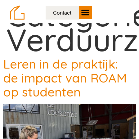
Categori
Contact
Verduur
Leren in de praktijk:
de impact van ROAM
op studenten