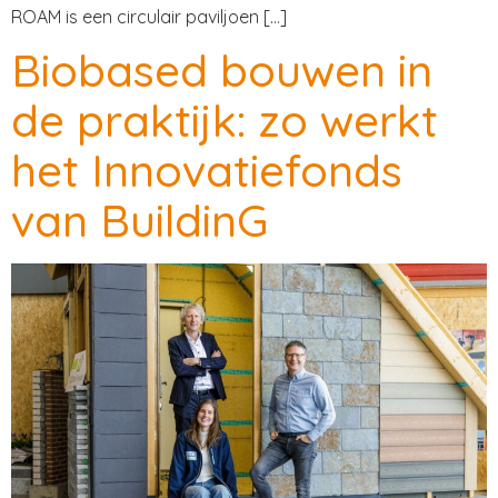
ROAM is een circulair paviljoen […]
Biobased bouwen in
de praktijk: zo werkt
het Innovatiefonds
van BuildinG