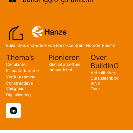
BuildinG is onderdeel van Kenniscentrum NoorderRuimte
Thema’s
Pionieren
Over
BuildinG
Circulariteit
Klimaatproeftuin
Innovatiehal
Klimaatadaptatie
Actualiteiten
Verduurzaming
Cursusaanbod
Constructieve
BINK
Veiligheid
Over
Digitalisering