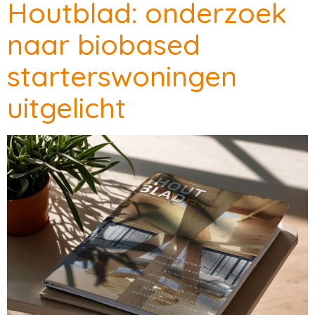
Houtblad: onderzoek
naar biobased
starterswoningen
uitgelicht