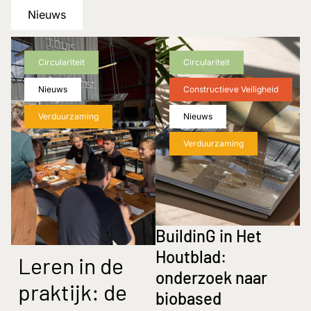
Nieuws
Circulariteit
Circulariteit
Nieuws
Constructieve Veiligheid
Verduurzaming
Nieuws
Verduurzaming
BuildinG in Het
Houtblad:
Leren in de
onderzoek naar
praktijk: de
biobased