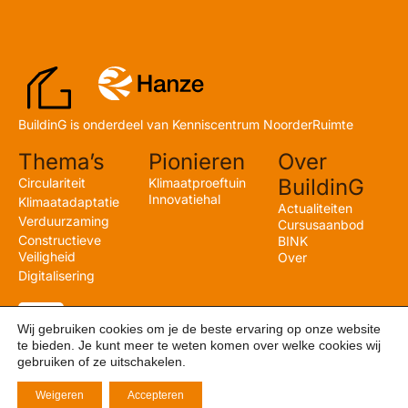
BuildinG is onderdeel van Kenniscentrum NoorderRuimte
Thema’s
Pionieren
Over
BuildinG
Circulariteit
Klimaatproeftuin
Innovatiehal
Klimaatadaptatie
Actualiteiten
Verduurzaming
Cursusaanbod
Constructieve
BINK
Veiligheid
Over
Digitalisering
Wij gebruiken cookies om je de beste ervaring op onze website
te bieden. Je kunt meer te weten komen over welke cookies wij
gebruiken of ze uitschakelen.
Weigeren
Accepteren
© BuildinG 2026 – Thuis in de Toekomst