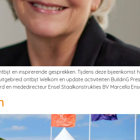
ntbijt en inspirerende gesprekken. Tijdens deze bijeenkoms
itgebreid ontbijt Welkom en update activiteiten BuildinG Pr
 en mededirecteur Ensel Staalkonstrukties BV Marcella Ense
m