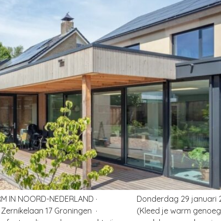
NORM IN NOORD-NEDERLAND · Donderdag 29 januari
Zernikelaan 17 Groningen · (Kleed je warm genoeg aa