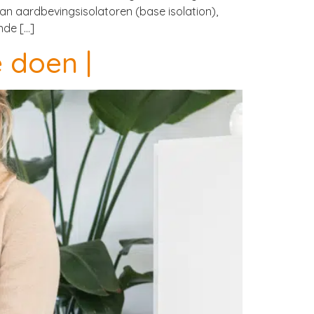
n aardbevingsisolatoren (base isolation),
nde […]
e doen |