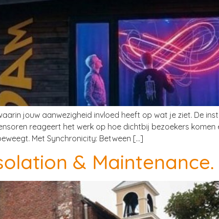
 waarin jouw aanwezigheid invloed heeft op wat je ziet. De in
ensoren reageert het werk op hoe dichtbij bezoekers komen
 beweegt. Met Synchronicity: Between […]
solation & Maintenance.