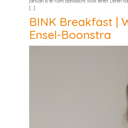
januari is er ruim aandacht voor leren. Leren v
[…]
BINK Breakfast |
Ensel-Boonstra