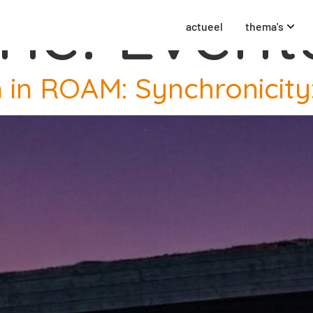
rie:
Event
actueel
thema's
n in ROAM: Synchronicit