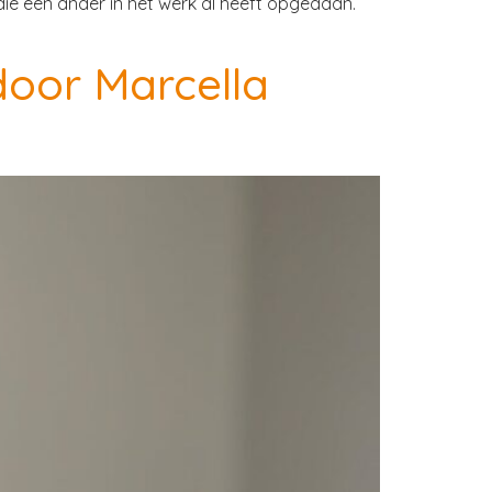
 die een ander in het werk al heeft opgedaan.
oor Marcella