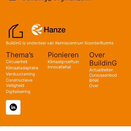
BuildinG is onderdeel van Kenniscentrum NoorderRuimte
Thema’s
Pionieren
Over
BuildinG
Circulariteit
Klimaatproeftuin
Innovatiehal
Klimaatadaptatie
Actualiteiten
Verduurzaming
Cursusaanbod
Constructieve
BINK
Veiligheid
Over
Digitalisering