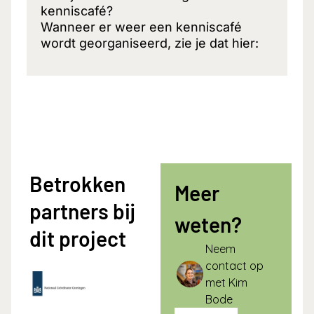
kenniscafé?
Wanneer er weer een kenniscafé
wordt georganiseerd, zie je dat hier:
Betrokken
Meer
partners bij
weten?
dit project
Neem
contact op
met Kim
Bode