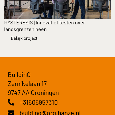
HYSTERESIS | Innovatief testen over
K
landsgrenzen heen
p
Bekijk project
BuildinG
Zernikelaan 17
9747 AA Groningen
+31505957310
building@org.hanze.nl