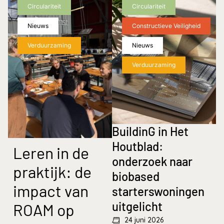
Circulariteit
Circulariteit
Nieuws
Constructieve Veiligheid
Verduurzaming
Nieuws
Verduurzaming
BuildinG in Het
Houtblad:
Leren in de
onderzoek naar
praktijk: de
biobased
impact van
starterswoningen
uitgelicht
ROAM op
24 juni 2026